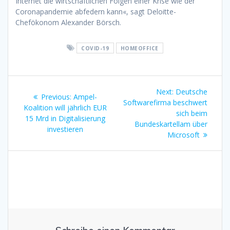
Internet die wirtschaftlichen Folgen einer Krise wie der
Coronapandemie abfedern kann«, sagt Deloitte-
Chefökonom Alexander Börsch.
COVID-19
HOMEOFFICE
Beitragsnavigation
Next
Next:
Deutsche
Previous
Previous:
Ampel-
post:
Softwarefirma beschwert
post:
Koalition will jährlich EUR
sich beim
15 Mrd in Digitalisierung
Bundeskartellam über
investieren
Microsoft