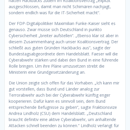
hätten Hackbacks zudem im Koalitionsvertrag „explizit
ausgeschlossen, damit man nicht Schimären nachjagt,
sondern endlich was für die IT-Sicherheit macht“.
Der FDP-Digitalpolitiker Maximilian Funke-Kaiser sieht es
genauso. Zwar müsse sich Deutschland in punkto
Cybersicherheit „breiter aufstellen“. „Ebenso klar ist aber in
diesem Zusammenhang auch unser Koalitionsvertrag. Der
schließt aus guten Gründen Hackbacks aus”, sagte der
Bundestagsabgeordnete dem Handelsblatt. Faeser will die
Cyberabwehr stärken und dabei den Bund in eine führende
Rolle bringen. Um ihre Pläne umzusetzen strebt die
Ministerin eine Grundgesetzänderung an.
Die Union zeigte sich offen für das Vorhaben. „Ich kann mir
gut vorstellen, dass Bund und Länder analog zur
Terrorabwehr auch bei der Cyberabwehr künftig enger
kooperieren. Dafür kann es sinnvoll sein, dem Bund
entsprechende Befugnisse zu geben“, sagte Fraktionsvize
Andrea Lindholz (CSU) dem Handelsblatt. „Deutschland
braucht definitiv eine aktive Cyberabwehr, um anhaltende
Attacken schnell beenden zu können.“ Lindholz verlangt für