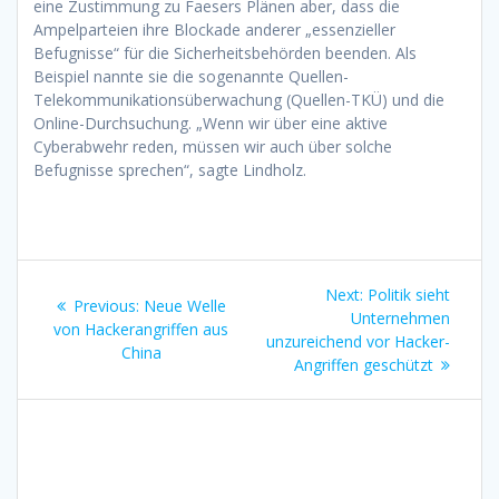
eine Zustimmung zu Faesers Plänen aber, dass die
Ampelparteien ihre Blockade anderer „essenzieller
Befugnisse“ für die Sicherheitsbehörden beenden. Als
Beispiel nannte sie die sogenannte Quellen-
Telekommunikationsüberwachung (Quellen-TKÜ) und die
Online-Durchsuchung. „Wenn wir über eine aktive
Cyberabwehr reden, müssen wir auch über solche
Befugnisse sprechen“, sagte Lindholz.
Beitragsnavigation
Next
Next:
Politik sieht
Previous
Previous:
Neue Welle
post:
Unternehmen
post:
von Hackerangriffen aus
unzureichend vor Hacker-
China
Angriffen geschützt