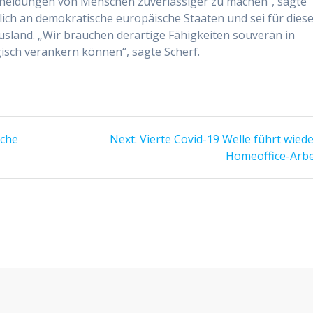
scheidungen von Menschen zuverlässiger zu machen“, sagte
klich an demokratische europäische Staaten und sei für dies
usland. „Wir brauchen derartige Fähigkeiten souverän in
isch verankern können“, sagte Scherf.
Next
sche
Next:
Vierte Covid-19 Welle führt wied
post:
Homeoffice-Arbe