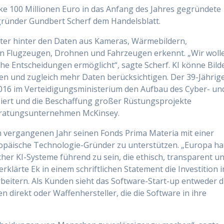
cke 100 Millionen Euro in das Anfang des Jahres gegründete
ründer Gundbert Scherf dem Handelsblatt.
ster hinter den Daten aus Kameras, Wärmebildern,
n Flugzeugen, Drohnen und Fahrzeugen erkennt. „Wir woll
che Entscheidungen ermöglicht“, sagte Scherf. KI könne Bild
en und zugleich mehr Daten berücksichtigen. Der 39-Jährig
016 im Verteidigungsministerium den Aufbau des Cyber- un
rt und die Beschaffung großer Rüstungsprojekte
 Beratungsunternehmen McKinsey.
 vergangenen Jahr seinen Fonds Prima Materia mit einer
ropäische Technologie-Gründer zu unterstützen. „Europa ha
er KI-Systeme führend zu sein, die ethisch, transparent u
klärte Ek in einem schriftlichen Statement die Investition i
eitern. Als Kunden sieht das Software-Start-up entweder d
 direkt oder Waffenhersteller, die die Software in ihre