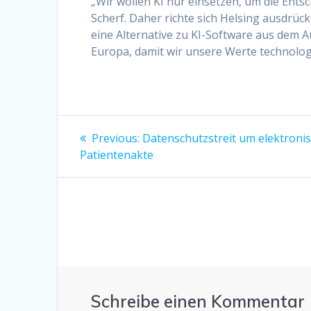
„Wir wollen KI nur einsetzen, um die Ent
Scherf. Daher richte sich Helsing ausdrüc
eine Alternative zu KI-Software aus dem A
Europa, damit wir unsere Werte technolog
Beitragsnavigation
Previous
Previous:
Datenschutzstreit um elektroni
post:
Patientenakte
Schreibe einen Kommentar