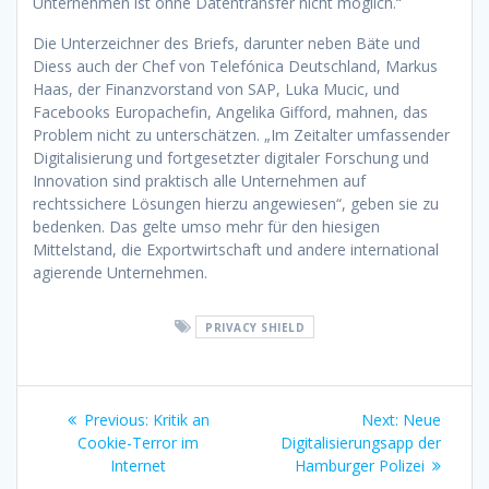
Unternehmen ist ohne Datentransfer nicht möglich.“
Die Unterzeichner des Briefs, darunter neben Bäte und
Diess auch der Chef von Telefónica Deutschland, Markus
Haas, der Finanzvorstand von SAP, Luka Mucic, und
Facebooks Europachefin, Angelika Gifford, mahnen, das
Problem nicht zu unterschätzen. „Im Zeitalter umfassender
Digitalisierung und fortgesetzter digitaler Forschung und
Innovation sind praktisch alle Unternehmen auf
rechtssichere Lösungen hierzu angewiesen“, geben sie zu
bedenken. Das gelte umso mehr für den hiesigen
Mittelstand, die Exportwirtschaft und andere international
agierende Unternehmen.
PRIVACY SHIELD
Beitragsnavigation
Previous
Next
Previous:
Kritik an
Next:
Neue
post:
post:
Cookie-Terror im
Digitalisierungsapp der
Internet
Hamburger Polizei