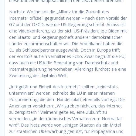
diese Konzerne hauptsächlich in den USA beheimatet sind.
Nächste Woche soll die „Allianz für die Zukunft des
Internets” offiziell gegründet werden – nach dem Vorbild der
G7 und der OECD, wie die US-Regierung schreibt. Anlass ist
eine Videokonferenz, zu der sich US-Präsident Joe Biden mit
den Staats- und Regierungschefs anderer demokratischer
Länder zusammenschalten will. Die Amerikaner haben die
EU als Schlüsselpartner ausgewählt. Doch in Europa trifft
der Vorstoß auf ein verhaltenes Echo. Zwar begrüßt die EU,
dass auch die USA die Bedeutung von Datenschutz und
Internetregulierung hervorheben. Allerdings fürchtet sie eine
Zweiteilung der digitalen Welt.
„Integrität und Einheit des Internets” sollten „keinesfalls
unterminiert” werden, schreibt die EU in einer internen
Positionierung, die dem Handelsblatt ebenfalls vorliegt. Die
Amerikaner versichern: „Wir streben nicht an, das Internet
zu zersplittern.” Vielmehr gelte es, eine Zukunft zu
vermeiden, „in der räuberisches Verhalten zum Normalfall
wird”. Das Netz werde von „einigen Staaten als ein Mittel
zur staatlichen Überwachung genutzt, für Propaganda und