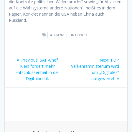
die Kontrolle politischen Widerspruchs” sowie „für Attacken
auf die Wahlsysteme andere Nationen”, heißt es in dem
Papier. Konkret nennen die USA neben China auch
Russland.
ALLIANZ
INTERNET
Beitragsnavigation
Previous
Next
Previous:
SAP-Chef
Next:
FDP
post:
post:
Klein fordert mehr
Verkehrsministerium wird
Entschlossenheit in der
um „Digitales“
Digitalpolitik
aufgewertet